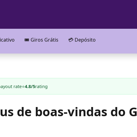
icativo
🎟️ Giros Grátis
💳 Depósito
payout rate
⭐
4.8/5
rating
us de boas-vindas do G