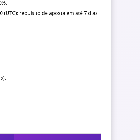
0%.
 (UTC); requisito de aposta em até 7 dias
s).