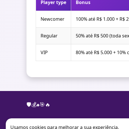
Player type
Bonus
Newcomer
100% até R$ 1.000 + R$ 
Regular
50% até R$ 500 (toda sex
VIP
80% até R$ 5.000 + 10% 
🛡️
💰
♠️
🎯
🔥
Usamos cookies para melhorar a sua experiência.