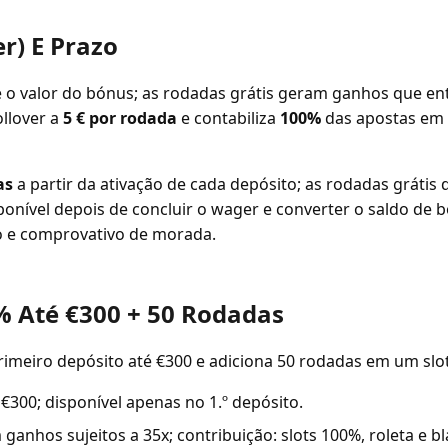
r) E Prazo
 o valor do bónus; as rodadas grátis geram ganhos que 
ollover a
5 € por rodada
e contabiliza
100%
das apostas em s
as
a partir da ativação de cada depósito; as rodadas gráti
ponível depois de concluir o wager e converter o saldo de
o e comprovativo de morada.
 Até €300 + 50 Rodadas
primeiro depósito até €300 e adiciona 50 rodadas em um sl
300; disponível apenas no 1.º depósito.
anhos sujeitos a 35x; contribuição: slots 100%, roleta e bl