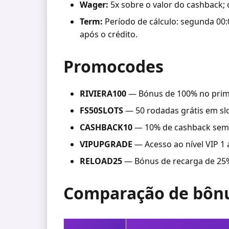
Wager:
5x sobre o valor do cashback; 
Term:
Período de cálculo: segunda 00:0
após o crédito.
Promocodes
RIVIERA100
— Bónus de 100% no prime
FS50SLOTS
— 50 rodadas grátis em slo
CASHBACK10
— 10% de cashback seman
VIPUPGRADE
— Acesso ao nível VIP 1 
RELOAD25
— Bónus de recarga de 25% 
Comparação de bônu