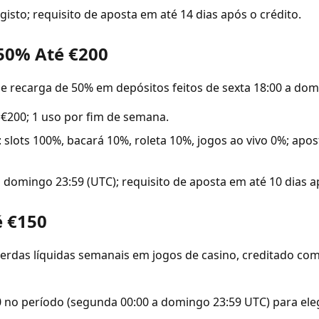
gisto; requisito de aposta em até 14 dias após o crédito.
50% Até €200
e recarga de 50% em depósitos feitos de sexta 18:00 a dom
€200; 1 uso por fim de semana.
 slots 100%, bacará 10%, roleta 10%, jogos ao vivo 0%; ap
a domingo 23:59 (UTC); requisito de aposta em até 10 dias a
 €150
perdas líquidas semanais em jogos de casino, creditado co
 no período (segunda 00:00 a domingo 23:59 UTC) para ele