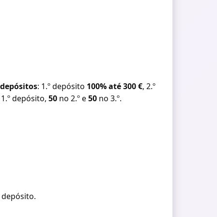
 depósitos
: 1.º depósito
100% até 300 €
, 2.º
1.º depósito,
50
no 2.º e
50
no 3.º.
 depósito.