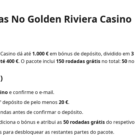
s No Golden Riviera Casino
 Casino dá até
1.000 €
em bónus de depósito, dividido em
3
té 400 €
. O pacote inclui
150 rodadas grátis
no total:
50
no 
)
sino
e confirme o e-mail.
.º depósito de pelo menos
20 €
.
ndas antes de confirmar o depósito.
diciona o bónus e atribui as
50 rodadas grátis
do respetivo
os para desbloquear as restantes partes do pacote.