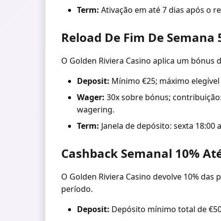
Term:
Ativação em até 7 dias após o re
Reload De Fim De Semana 
O Golden Riviera Casino aplica um bónus d
Deposit:
Mínimo €25; máximo elegível 
Wager:
30x sobre bónus; contribuição:
wagering.
Term:
Janela de depósito: sexta 18:00 
Cashback Semanal 10% Até
O Golden Riviera Casino devolve 10% das 
período.
Deposit:
Depósito mínimo total de €50