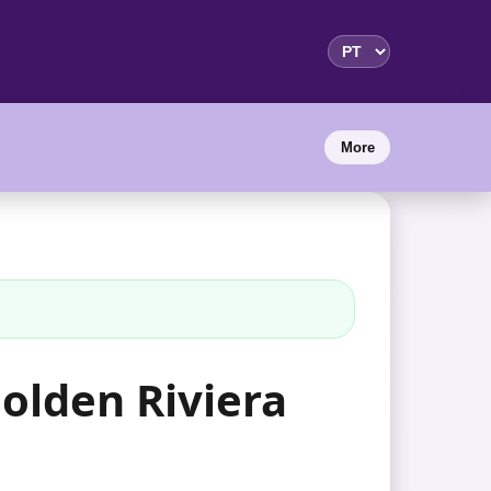
More
olden Riviera