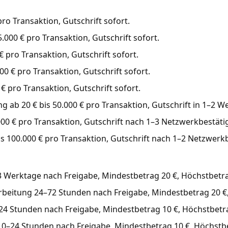
ro Transaktion, Gutschrift sofort.
.000 € pro Transaktion, Gutschrift sofort.
 pro Transaktion, Gutschrift sofort.
0 € pro Transaktion, Gutschrift sofort.
€ pro Transaktion, Gutschrift sofort.
 ab 20 € bis 50.000 € pro Transaktion, Gutschrift in 1–2 W
00 € pro Transaktion, Gutschrift nach 1–3 Netzwerkbestäti
s 100.000 € pro Transaktion, Gutschrift nach 1–2 Netzwerk
 Werktage nach Freigabe, Mindestbetrag 20 €, Höchstbetra
beitung 24–72 Stunden nach Freigabe, Mindestbetrag 20 €,
4 Stunden nach Freigabe, Mindestbetrag 10 €, Höchstbetra
0–24 Stunden nach Freigabe, Mindestbetrag 10 €, Höchstbe