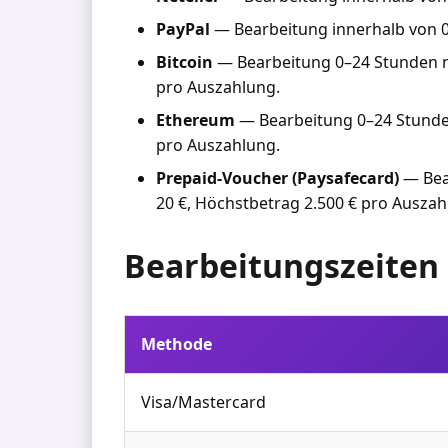
PayPal
— Bearbeitung innerhalb von 0
Bitcoin
— Bearbeitung 0–24 Stunden n
pro Auszahlung.
Ethereum
— Bearbeitung 0–24 Stunden
pro Auszahlung.
Prepaid-Voucher (Paysafecard)
— Bear
20 €, Höchstbetrag 2.500 € pro Auszah
Bearbeitungszeiten 
Methode
Visa/Mastercard