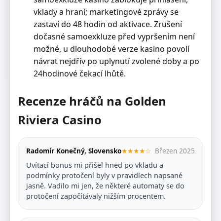
vklady a hraní; marketingové zprávy se
zastaví do 48 hodin od aktivace. Zrušení
dočasné samoexkluze před vypršením není
možné, u dlouhodobé verze kasino povolí
návrat nejdřív po uplynutí zvolené doby a po
24hodinové čekací lhůtě.
Recenze hráčů na Golden
Riviera Casino
Radomír Konečný, Slovensko
★★★★☆
Březen 2025
Uvítací bonus mi přišel hned po vkladu a
podmínky protočení byly v pravidlech napsané
jasně. Vadilo mi jen, že některé automaty se do
protočení započítávaly nižším procentem.