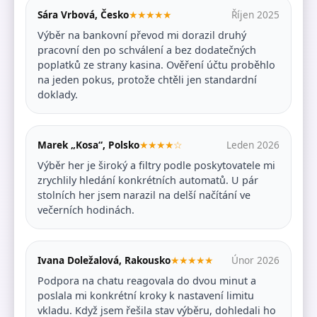
Sára Vrbová, Česko
★★★★★
Říjen 2025
Výběr na bankovní převod mi dorazil druhý
pracovní den po schválení a bez dodatečných
poplatků ze strany kasina. Ověření účtu proběhlo
na jeden pokus, protože chtěli jen standardní
doklady.
Marek „Kosa“, Polsko
★★★★☆
Leden 2026
Výběr her je široký a filtry podle poskytovatele mi
zrychlily hledání konkrétních automatů. U pár
stolních her jsem narazil na delší načítání ve
večerních hodinách.
Ivana Doležalová, Rakousko
★★★★★
Únor 2026
Podpora na chatu reagovala do dvou minut a
poslala mi konkrétní kroky k nastavení limitu
vkladu. Když jsem řešila stav výběru, dohledali ho