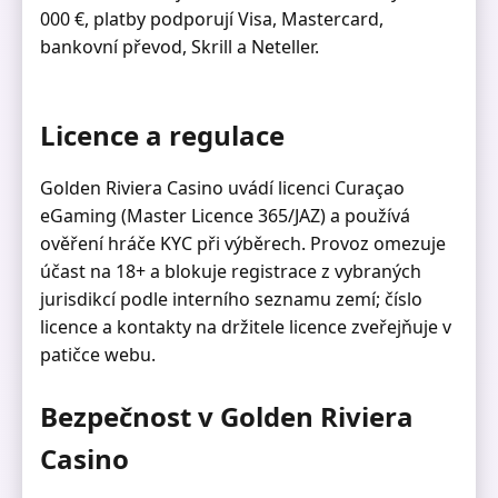
000 €, platby podporují Visa, Mastercard,
bankovní převod, Skrill a Neteller.
Licence a regulace
Golden Riviera Casino uvádí licenci Curaçao
eGaming (Master Licence 365/JAZ) a používá
ověření hráče KYC při výběrech. Provoz omezuje
účast na 18+ a blokuje registrace z vybraných
jurisdikcí podle interního seznamu zemí; číslo
licence a kontakty na držitele licence zveřejňuje v
patičce webu.
Bezpečnost v Golden Riviera
Casino